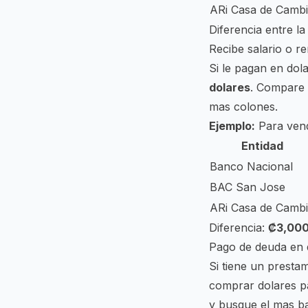
ARi Casa de Camb
Diferencia entre l
Recibe salario o r
Si le pagan en dol
dolares
. Compare 
mas colones.
Ejemplo:
Para ven
Entidad
Banco Nacional
BAC San Jose
ARi Casa de Camb
Diferencia:
₡3,00
Pago de deuda en 
Si tiene un prestam
comprar dolares pa
y busque el mas ba