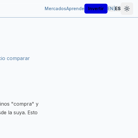
Mercados
Aprende
Invertir
EN
|
ES
ecio comparar
minos "compra" y
sde la suya. Esto