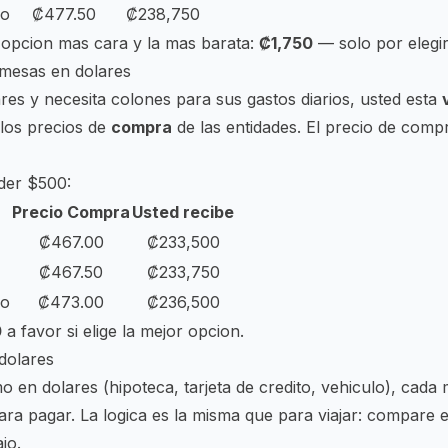
io
₡477.50
₡238,750
a opcion mas cara y la mas barata:
₡1,750
— solo por elegi
emesas en dolares
ares y necesita colones para sus gastos diarios, usted esta
los precios de
compra
de las entidades. El precio de compr
der $500:
Precio Compra
Usted recibe
₡467.00
₡233,500
₡467.50
₡233,750
io
₡473.00
₡236,500
0
a favor si elige la mejor opcion.
dolares
o en dolares (hipoteca, tarjeta de credito, vehiculo), cada
ra pagar. La logica es la misma que para viajar: compare 
jo.