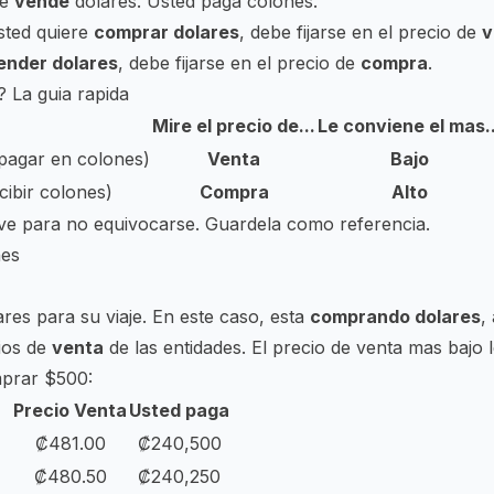
le
vende
dolares. Usted paga colones.
sted quiere
comprar dolares
, debe fijarse en el precio de
v
ender dolares
, debe fijarse en el precio de
compra
.
 La guia rapida
Mire el precio de...
Le conviene el mas..
pagar en colones)
Venta
Bajo
cibir colones)
Compra
Alto
lave para no equivocarse. Guardela como referencia.
nes
ares para su viaje. En este caso, esta
comprando dolares
,
ios de
venta
de las entidades. El precio de venta mas bajo 
prar $500:
Precio Venta
Usted paga
₡481.00
₡240,500
₡480.50
₡240,250