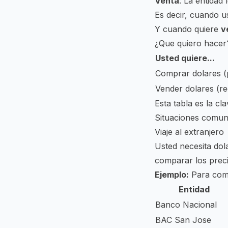
Venta
: La entidad 
Es decir, cuando u
Y cuando quiere
v
¿Que quiero hacer?
Usted quiere...
Comprar dolares (
Vender dolares (re
Esta tabla es la c
Situaciones comu
Viaje al extranjero
Usted necesita dol
comparar los prec
Ejemplo:
Para com
Entidad
Banco Nacional
BAC San Jose