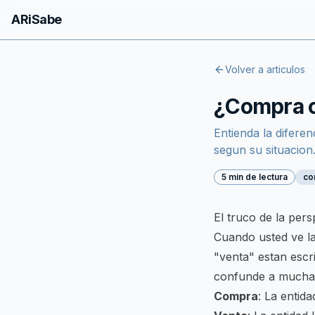
ARiSabe
Volver a articulos
¿Compra o 
Entienda la difere
segun su situacion
5 min de lectura
co
El truco de la pers
Cuando usted ve l
"venta" estan escr
confunde a mucha
Compra
: La entid